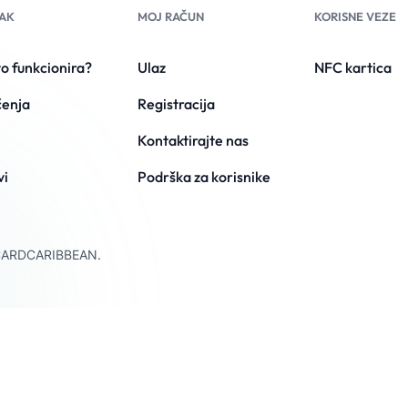
AK
MOJ RAČUN
KORISNE VEZE
o funkcionira?
Ulaz
NFC kartica
enja
Registracija
Kontaktirajte nas
vi
Podrška za korisnike
 VCARDCARIBBEAN.