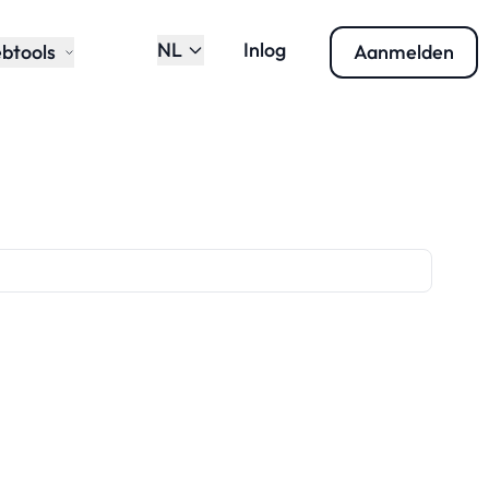
NL
Inlog
btools
Aanmelden