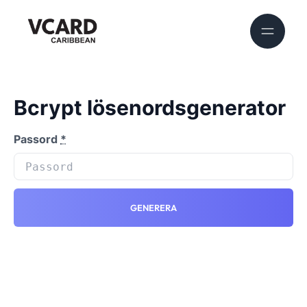
Bcrypt lösenordsgenerator
Passord
*
GENERERA